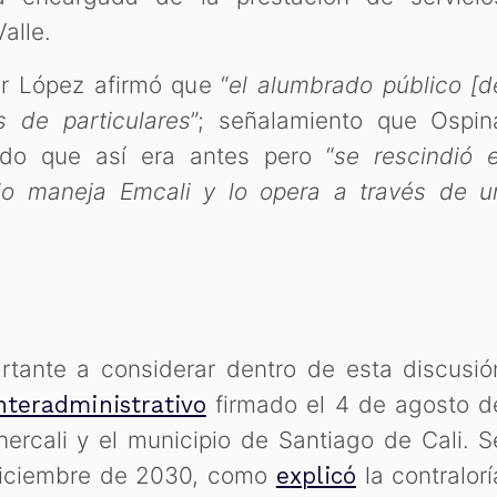
alle.
er López afirmó que “
el alumbrado público [d
 de particulares
”; señalamiento que Ospin
ndo que así era antes pero “
se rescindió e
e lo maneja Emcali y lo opera a través de u
tante a considerar dentro de esta discusió
firmado el 4 de agosto d
nteradministrativo
ercali y el municipio de Santiago de Cali. S
 diciembre de 2030, como
la contralorí
explicó