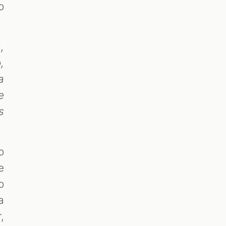
o
,
,
a
e
s
o
e
o
a
,