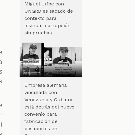
Miguel Uribe con
UNGRD es sacado de
contexto para
insinuar corrupción
sin pruebas
e
a
s
s
Empresa alemana
vinculada con
Venezuela y Cuba no
e
está detrás del nuevo
r
convenio para
fabricación de
i
pasaportes en
s