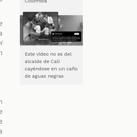
Colombia
e
a
l
n
Este video no es del
alcalde de Cali
cayéndose en un caño
de aguas negras
n
e
e
a