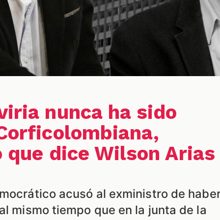
viria nunca ha sido
 Corficolombiana,
o que dice Wilson Arias
emocrático acusó al exministro de habe
al mismo tiempo que en la junta de la