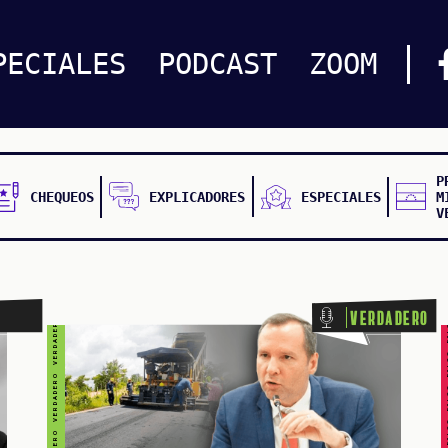
PECIALES
PODCAST
ZOOM
VERDADERO VERDADERO VERDADERO VERDADERO VERDADERO VERDADERO VERDADERO
P
CHEQUEOS
EXPLICADORES
ESPECIALES
M
V
FALSO FALSO FALSO F
Verdadero