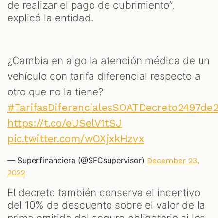
de realizar el pago de cubrimiento”,
explicó la entidad.
¿Cambia en algo la atención médica de un
vehículo con tarifa diferencial respecto a
otro que no la tiene?
#TarifasDiferencialesSOATDecreto2497de
https://t.co/eUSelV1tSJ
pic.twitter.com/wOXjxkHzvx
— Superfinanciera (@SFCsupervisor)
December 23,
2022
El decreto también conserva el incentivo
del 10% de descuento sobre el valor de la
prima emitida del seguro obligatorio si los