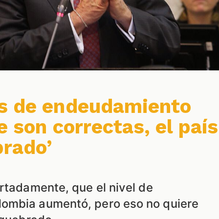
as de endeudamiento
e son correctas, el país
brado’
rtadamente, que el nivel de
ombia aumentó, pero eso no quiere