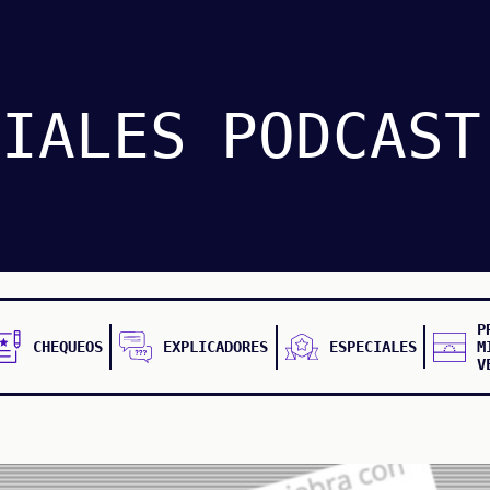
CIALES
PODCAST
P
CHEQUEOS
EXPLICADORES
ESPECIALES
M
V