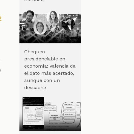
o
Chequeo
presidenciable en
s
economía: Valencia da
e
el dato más acertado,
aunque con un
descache