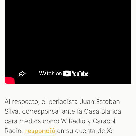
Al respecto, el periodista Juan Esteban
Silva, corresponsal ante la Casa Blanca
para medios como W Radio y Caracol
Radio,
en su cuenta de X:
respondió