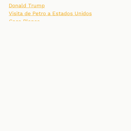
Donald Trump
Visita de Petro a Estados Unidos
Casa Blanca
SECCIONES
CONTACTO
ESPECIALES
CHEQUEOS
ZOOM
INVESTIGACIONES
COLOMBIACHECK
SOBRE NOSOTROS
POLÍTICA DE DATOS
PREGUNTAS FRECUENTES
METODOLOGÍA
TÉRMINOS Y CONDICIONES
Un proyecto de