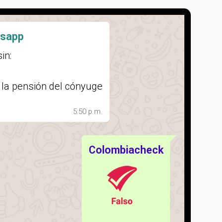
tsapp
in:
 la pensión del cónyuge
5:50 p.m.
Colombiacheck