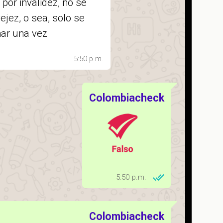
 por invalidez, no se
de la Universidad del Rosario.
ejez, o sea, solo se
ar una vez
El beneficio que tiene “el cónyuge o la
compañera o compañero
5:50 p.m.
permanente” de heredar la pensión
se mantiene de forma vitalicia tal y
Colombiacheck
como está consignado en el
artículo
47 de la Ley 100 de 1993.
5:50 p.m.
Colombiacheck