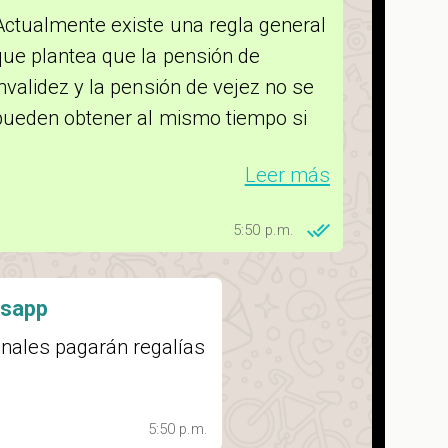
Actualmente existe una regla general
que plantea que la pensión de
invalidez y la pensión de vejez no se
pueden obtener al mismo tiempo si
provienen de un origen común, pero
Leer más
sí cuando provienen de una causa
laboral, de acuerdo con Jaramillo.
5:50 p.m.
Es decir, si un trabajador resulta con
un problema de salud ocasionado por
tsapp
cuenta del empleo que desempeña,
onales pagarán regalías
puede obtener las dos pensiones.
Pero si la invalidez no tiene nada que
ver con el trabajo, las pensiones son
5:50 p.m.