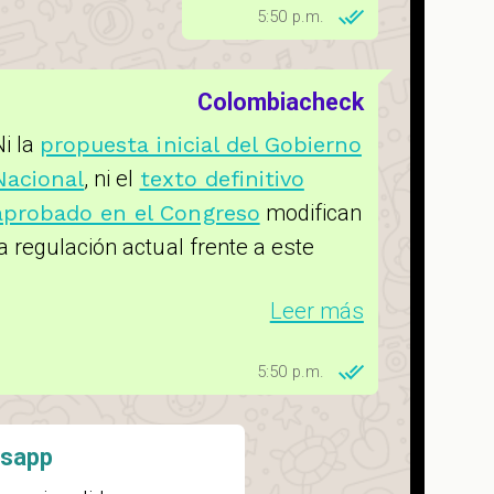
5:50 p.m.
Colombiacheck
Ni la
propuesta inicial del Gobierno
Nacional
, ni el
texto definitivo
aprobado en el Congreso
modifican
la regulación actual frente a este
tema, de acuerdo con Jorge Llano,
Leer más
vicepresidente técnico de la
Asociación Colombiana de
5:50 p.m.
Administradoras de Fondos de
Pensiones y de Cesantía
(Asofondos), y con Iván Jaramillo,
tsapp
investigador del Observatorio Laboral