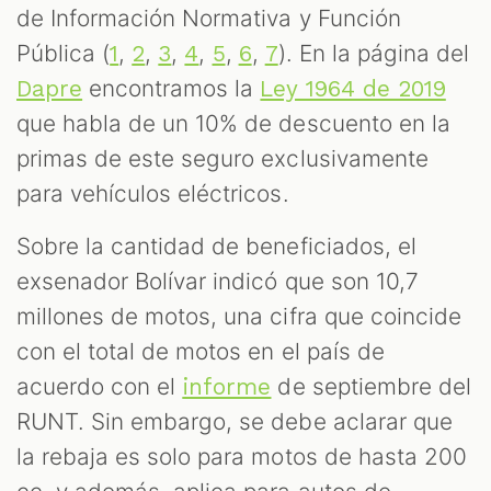
de Información Normativa y Función
Pública (
,
,
,
,
,
,
). En la página del
1
2
3
4
5
6
7
encontramos la
Dapre
Ley 1964 de 2019
que habla de un 10% de descuento en la
primas de este seguro exclusivamente
para vehículos eléctricos.
Sobre la cantidad de beneficiados, el
exsenador Bolívar indicó que son 10,7
millones de motos, una cifra que coincide
con el total de motos en el país de
acuerdo con el
de septiembre del
informe
RUNT. Sin embargo, se debe aclarar que
la rebaja es solo para motos de hasta 200