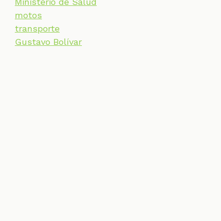
Ministerio de Salud
motos
transporte
Gustavo Bolívar
SECCIONES
CONTACTO
ESPECIALES
CHEQUEOS
ZOOM
INVESTIGACIONES
COLOMBIACHECK
SOBRE NOSOTROS
POLÍTICA DE DATOS
PREGUNTAS FRECUENTES
METODOLOGÍA
TÉRMINOS Y CONDICIONES
Un proyecto de