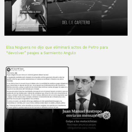
Elsa Noguera no dijo que eliminará actos de Petro para
“devolver” peajes a Sarmiento Angulo