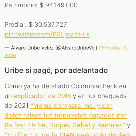
Patrimonio: $ 94.149.000
Predial: $ 30.537.727
pic.twitter.com/FXLpwizHLs
— Álvaro Uribe Vélez (@AlvaroUribeVel)
February 18,
2020
Uribe sí pagó, por adelantado
Como ya ha detallado Colombiacheck en
un
y en los chequeos
explicador de 2018
de 2021
“Meme compara mal y con
datos falsos los impuestos pagados por
y
Bolívar, Uribe, Duque, Cabal y Ramírez”
“El director de la DIAN pagó más de $48