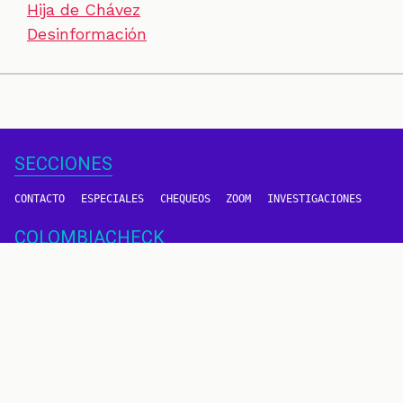
Hija de Chávez
Desinformación
SECCIONES
CONTACTO
ESPECIALES
CHEQUEOS
ZOOM
INVESTIGACIONES
COLOMBIACHECK
SOBRE NOSOTROS
POLÍTICA DE DATOS
PREGUNTAS FRECUENTES
METODOLOGÍA
TÉRMINOS Y CONDICIONES
Un proyecto de