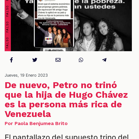
OS
Jueves, 19 Enero 2023
De nuevo, Petro no trinó
que la hija de Hugo Chávez
es la persona más rica de
ES
Venezuela
Por Paola Benjumea Brito
El pantallazo del supuesto trino del