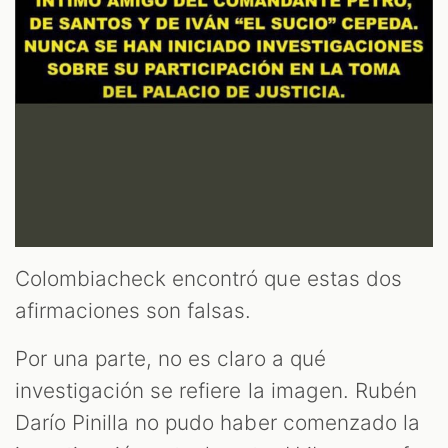
Colombiacheck encontró que estas dos
afirmaciones son falsas.
Por una parte, no es claro a qué
investigación se refiere la imagen. Rubén
Darío Pinilla no pudo haber comenzado la