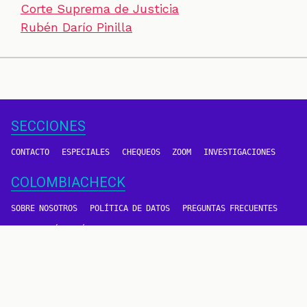
Corte Suprema de Justicia
Rubén Darío Pinilla
SECCIONES
CONTACTO
ESPECIALES
CHEQUEOS
ZOOM
INVESTIGACIONES
COLOMBIACHECK
SOBRE NOSOTROS
POLÍTICA DE DATOS
PREGUNTAS FRECUENTES
METODOLOGÍA
TÉRMINOS Y CONDICIONES
Un proyecto de