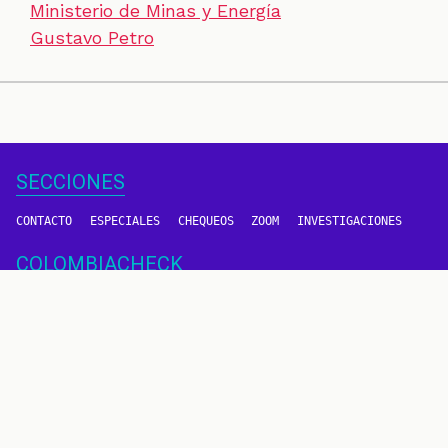
Ministerio de Minas y Energía
Gustavo Petro
SECCIONES
CONTACTO
ESPECIALES
CHEQUEOS
ZOOM
INVESTIGACIONES
COLOMBIACHECK
SOBRE NOSOTROS
POLÍTICA DE DATOS
PREGUNTAS FRECUENTES
METODOLOGÍA
TÉRMINOS Y CONDICIONES
Un proyecto de