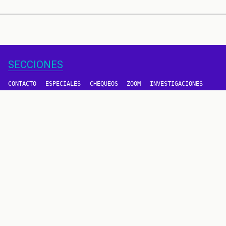
SECCIONES
CONTACTO
ESPECIALES
CHEQUEOS
ZOOM
INVESTIGACIONES
COLOMBIACHECK
SOBRE NOSOTROS
POLÍTICA DE DATOS
PREGUNTAS FRECUENTES
METODOLOGÍA
TÉRMINOS Y CONDICIONES
Un proyecto de