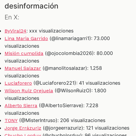
desinformación
En X:
: xxx visualizaciones
ByViral24
(@linamariagarri1): 73.000
Lina Maria Garrido
visualizaciones
(@ojocolombia2026): 80.000
Misión cumplida
visualizaciones
(@manolitosalazar): 1.258
Manuel Salazar
visualizaciones
(@Luciaforero221): 41 visualizaciones
Luciaforero
(@WilsonRuizO): 1.800
Wilson Ruiz Orejuela
visualizaciones
(@AlbertoSierrave): 7.228
Alberto Sierra
visualizaciones
(@MisterIntruso): 206 visualizaciones
TONY
(@jorgeerrazuriz): 121 visualizaciones
Jorge Errázuriz
(@chucholorduy): 96 visualizaciones
Chucho Lorduy