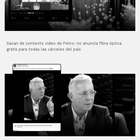
Sacan de contexto video de Petro: no anuncia fibra óptica
gratis para todas las cárceles del país