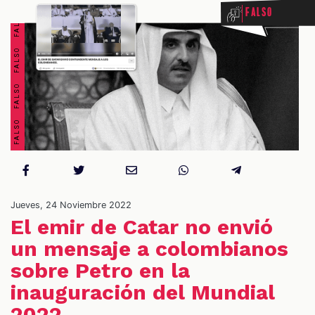
FALSO FALSO FALSO FALSO FALSO FALSO FALSO FALSO
Falso
OS
Jueves, 24 Noviembre 2022
El emir de Catar no envió
un mensaje a colombianos
sobre Petro en la
inauguración del Mundial
2022