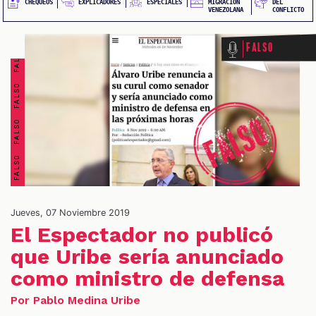
FALSO FALSO FALSO FALSO FALSO FALSO FALSO FALSO
QUEOS
EXPLICADORES
CHEQUEOS
ESPECIALES
MIGRACIÓN
DEL
VENEZOLANA
CONFLICTO
Falso
IONES
Jueves, 07 Noviembre 2019
El Espectador no publicó
IALES
que Uribe sería anunciado
como ministro de defensa
Por Pablo Medina Uribe