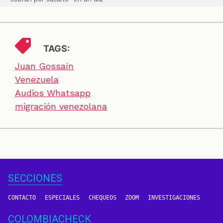
TAGS:
Juan Gossaín
Venezuela
Audios Whatsapp
migración venezolana
SECCIONES
CONTACTO
ESPECIALES
CHEQUEOS
ZOOM
INVESTIGACIONES
COLOMBIACHECK