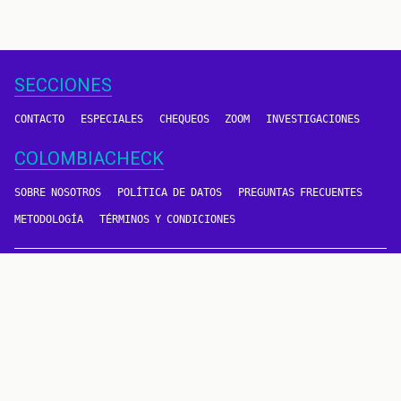
SECCIONES
CONTACTO
ESPECIALES
CHEQUEOS
ZOOM
INVESTIGACIONES
COLOMBIACHECK
SOBRE NOSOTROS
POLÍTICA DE DATOS
PREGUNTAS FRECUENTES
METODOLOGÍA
TÉRMINOS Y CONDICIONES
Un proyecto de
CONTÁCTANOS
METODOLOGÍA