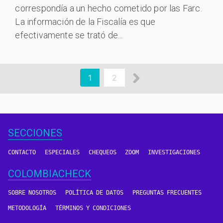
correspondía a un hecho cometido por las Farc.
La información de la Fiscalía es que
efectivamente se trató de...
aginación
Siguiente
Página
1
Page
2
actual
página
SECCIONES
CONTACTO
ESPECIALES
CHEQUEOS
ZOOM
INVESTIGACIONES
COLOMBIACHECK
SOBRE NOSOTROS
POLÍTICA DE DATOS
PREGUNTAS FRECUENTES
METODOLOGÍA
TÉRMINOS Y CONDICIONES