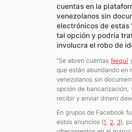
cuentas en la platafor
venezolanos sin docum
electrónicos de estas
tal opción y podría tr
involucra el robo de i
“Se abren cuentas
Nequi
que están abundando en re
venezolanos sin document
opción de bancarización, 
recibir y enviar dinero des
En grupos de Facebook fu
estos anuncios (
,
,
), p
1
2
3
ofrecimientos en el marco