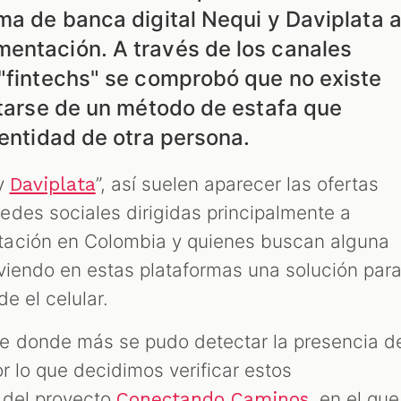
ma de banca digital Nequi y Daviplata 
entación. A través de los canales
 "fintechs" se comprobó que no existe
atarse de un método de estafa que
dentidad de otra persona.
y
”, así suelen aparecer las ofertas
Daviplata
des sociales dirigidas principalmente a
ación en Colombia y quienes buscan alguna
viendo en estas plataformas una solución par
de el celular.
e donde más se pudo detectar la presencia d
or lo que decidimos verificar estos
 del proyecto
, en el que
Conectando Caminos