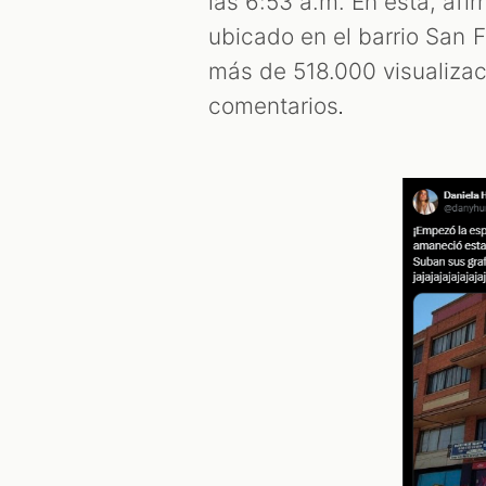
las 6:53 a.m. En está, afi
ubicado en el barrio San F
más de 518.000 visualizac
comentarios
. 