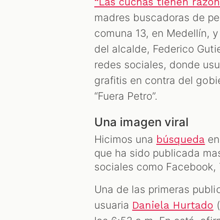
“Las cuchas tienen razón
madres buscadoras de pe
comuna 13, en Medellín, y
del alcalde, Federico Guti
redes sociales, donde us
grafitis en contra del gob
“Fuera Petro”.
Una imagen viral
Hicimos una
en 
búsqueda
que ha sido publicada ma
sociales como Facebook, T
Una de las primeras publi
usuaria
(
Daniela Hurtado