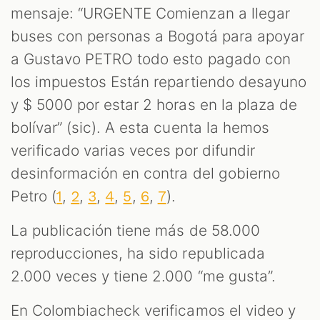
mensaje: “URGENTE Comienzan a llegar
buses con personas a Bogotá para apoyar
a Gustavo PETRO todo esto pagado con
los impuestos Están repartiendo desayuno
y $ 5000 por estar 2 horas en la plaza de
bolívar” (sic). A esta cuenta la hemos
verificado varias veces por difundir
desinformación en contra del gobierno
Petro (
,
,
,
,
,
,
).
1
2
3
4
5
6
7
La publicación tiene más de 58.000
reproducciones, ha sido republicada
2.000 veces y tiene 2.000 “me gusta”.
En Colombiacheck verificamos el video y