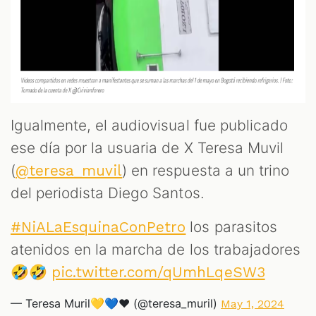
Igualmente, el audiovisual fue publicado
ese día por la usuaria de X Teresa Muvil
(
) en respuesta a un trino
@teresa_muvil
del periodista Diego Santos.
los parasitos
#NiALaEsquinaConPetro
atenidos en la marcha de los trabajadores
🤣🤣
pic.twitter.com/qUmhLqeSW3
— Teresa Muril💛💙❤️ (@teresa_muril)
May 1, 2024