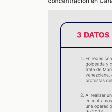
concentración en Car
3 DATOS
En redes com
golpeada y 
trata de Mar
venezolana, 
protestas de
Al realizar 
encontramos 
una operació
de 2023.