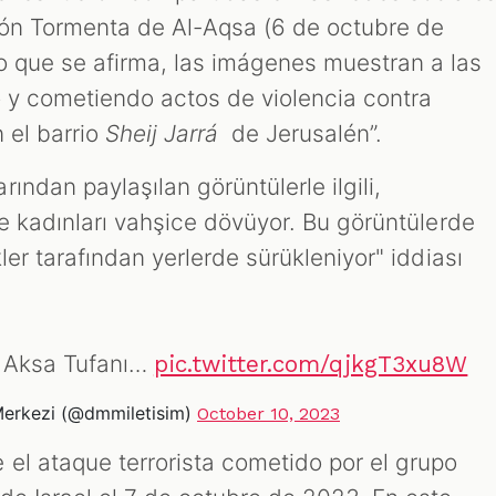
ión Tormenta de Al-Aqsa (6 de octubre de
o que se afirma, las imágenes muestran a las
o y cometiendo actos de violencia contra
 el barrio
Sheij Jarrá
de Jerusalén”.
ından paylaşılan görüntülerle ilgili,
uk ve kadınları vahşice dövüyor. Bu görüntülerde
kekler tarafından yerlerde sürükleniyor" iddiası
, Aksa Tufanı…
pic.twitter.com/qjkgT3xu8W
erkezi (@dmmiletisim)
October 10, 2023
el ataque terrorista cometido por el grupo