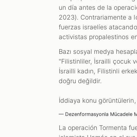
un día antes de la operac
2023). Contrariamente a l
fuerzas israelíes atacand
activistas propalestinos en
Bazı sosyal medya hesaplar
"Filistinliler, İsrailli çoc
İsrailli kadın, Filistinli er
doğru değildir.
İddiaya konu görüntülerin
— Dezenformasyonla Mücadele M
La operación Tormenta fue 