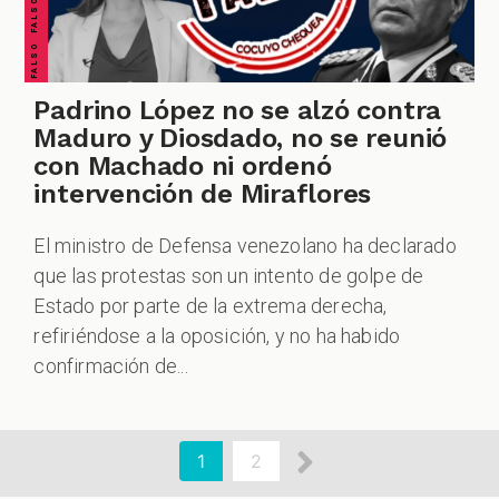
Padrino López no se alzó contra
Maduro y Diosdado, no se reunió
con Machado ni ordenó
intervención de Miraflores
El ministro de Defensa venezolano ha declarado
que las protestas son un intento de golpe de
Estado por parte de la extrema derecha,
refiriéndose a la oposición, y no ha habido
confirmación de...
aginación
Siguiente
Página
1
Page
2
actual