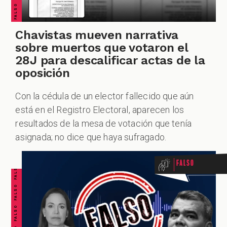
Chavistas mueven narrativa
sobre muertos que votaron el
28J para descalificar actas de la
oposición
Con la cédula de un elector fallecido que aún
está en el Registro Electoral, aparecen los
resultados de la mesa de votación que tenía
FALSO FALSO FALSO FALSO FALSO FALSO FALSO
asignada; no dice que haya sufragado.
Falso