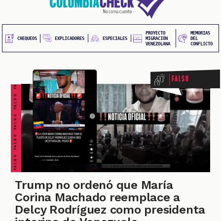
20
contenido
principal
UEOS
PROYECTO
MEMORIAS
FALSO FALSO FALSO FALSO FALSO FALSO FALSO
EXPLICADORES
CHEQUEOS
ESPECIALES
MIGRACIÓN
DEL
VENEZOLANA
CONFLICTO
Falso
ONES
Trump no ordenó que María
Corina Machado reemplace a
Delcy Rodríguez como presidenta