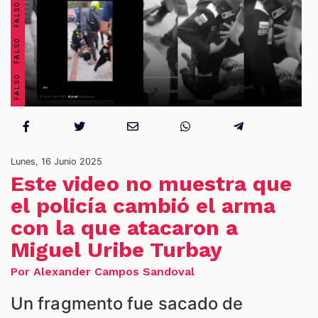
OS
Lunes, 16 Junio 2025
Este video no muestra que
el policía cambió el arma
con la que atacaron a
ES
Miguel Uribe Turbay
Por Alexander Campos Sandoval
Un fragmento fue sacado de