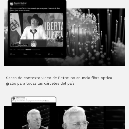
Sacan de contexto video de Petro: no anuncia fibra óptica
gratis para todas las cárceles del país