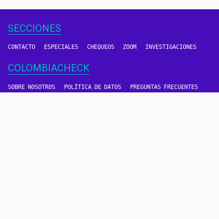
SECCIONES
CONTACTO
ESPECIALES
CHEQUEOS
ZOOM
INVESTIGACIONES
COLOMBIACHECK
SOBRE NOSOTROS
POLÍTICA DE DATOS
PREGUNTAS FRECUENTES
METODOLOGÍA
TÉRMINOS Y CONDICIONES
Un proyecto de
CONTÁCTANOS
METODOLOGÍA