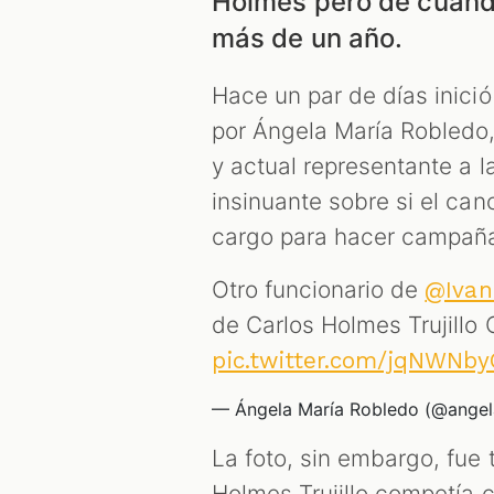
Holmes pero de cuand
más de un año.
Hace un par de días inició
por Ángela María Robledo,
y actual representante a 
insinuante sobre si el canc
cargo para hacer campaña 
Otro funcionario de
@Iva
de Carlos Holmes Trujillo 
pic.twitter.com/jqNWNb
— Ángela María Robledo (@ange
La foto, sin embargo, fue
Holmes Trujillo competía c