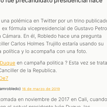
o fue precandidato presidencial hace
 una polémica en Twitter por un trino publicad
 ex fórmula vicepresidencial de Gustavo Petr
la Cámara. En él, Robledo hace una pregunta
iller Carlos Holmes Trujillo estaría usando su
política y lo acompaña con una foto.
en campaña politica ? Esta vez se trat
nDuque
Canciller de la Republica.
yOe7
lamrobledo)
16 de marzo de 2019
 tomada en noviembre de 2017 en Cali, cuand
on el actual presidente Iván Duque, las