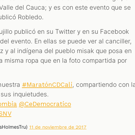
l Valle del Cauca; y es con este evento que se
ublicó Robledo.
jillo publicó en su Twitter y en su Facebook
el evento. En ellas se puede ver al canciller,
ez y al indígena del pueblo misak que posa en
la misma ropa que en la foto compartida por
nuestra
, compartiendo con l
#MaratónCDCali
sus inquietudes.
ombia
@CeDemocratico
TSNV
osHolmesTru)
11 de noviembre de 2017