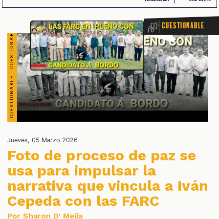
Cuestionable
OS
Jueves, 05 Marzo 2026
Foto de proceso de paz se
usa para impulsar la
narrativa que vincula a Iván
Cepeda con las FARC
Por Sharon D' Mejía