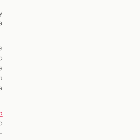
y
a
s
o
e
n
a
o
o
-