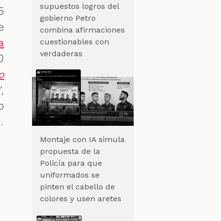
supuestos logros del
5
gobierno Petro
e
combina afirmaciones
a
cuestionables con
verdaderas
0
o
”,
o
.
Montaje con IA simula
propuesta de la
Policía para que
uniformados se
pinten el cabello de
colores y usen aretes