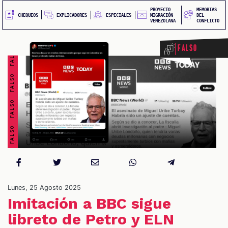
FALSO FALSO FALSO FALSO FALSO FALSO FALSO FALSO
PROYECTO
MEMORIAS
EXPLICADORES
CHEQUEOS
ESPECIALES
MIGRACIÓN
DEL
VENEZOLANA
CONFLICTO
Falso
S
Lunes, 25 Agosto 2025
Imitación a BBC sigue
libreto de Petro y ELN