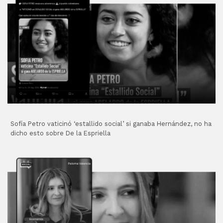
Sofía Petro vaticinó ‘estallido social’ si ganaba Hernández, no ha
dicho esto sobre De la Espriella