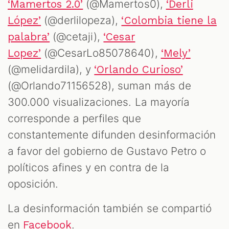
(@Mamertos0),
‘Mamertos 2.0’
‘Derli
(@derlilopeza),
López’
‘Colombia tiene la
(@cetaji),
palabra’
‘Cesar
(@CesarLo85078640),
Lopez’
‘Mely’
(@melidardila), y
‘Orlando Curioso’
(@Orlando71156528), suman más de
300.000 visualizaciones. La mayoría
corresponde a perfiles que
constantemente difunden desinformación
a favor del gobierno de Gustavo Petro o
políticos afines y en contra de la
oposición.
La desinformación también se compartió
en
.
Facebook