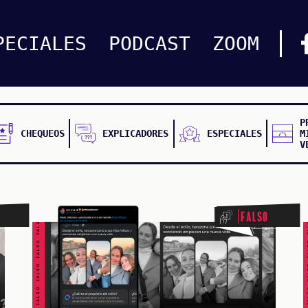
PECIALES
PODCAST
ZOOM
P
CHEQUEOS
EXPLICADORES
ESPECIALES
M
V
FALSO FALSO FALSO FALSO FALSO FALSO FALSO
FALSO FALSO FALSO F
Falso