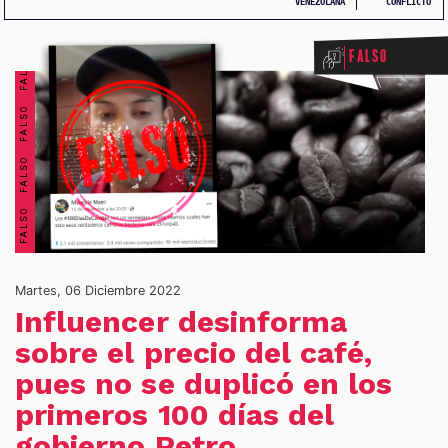
FALSO FALSO FALSO FALSO FALSO FALSO FALSO FALSO
VENEZOLANA
CONFLICTO
Falso
OS
Martes, 06 Diciembre 2022
Influencer desinforma
sobre el precio del café,
pues no se duplicó en los
primeros 100 días del
gobierno Petro