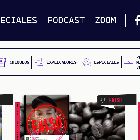
PECIALES
PODCAST
ZOOM
P
CHEQUEOS
EXPLICADORES
ESPECIALES
M
V
FALSO FALSO FALSO FALSO FALSO FALSO FALSO
FALSO FALSO FALSO F
Falso