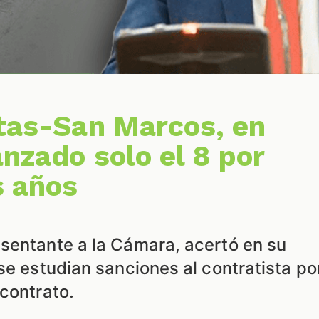
itas-San Marcos, en
nzado solo el 8 por
s años
sentante a la Cámara, acertó en su
se estudian sanciones al contratista po
contrato.