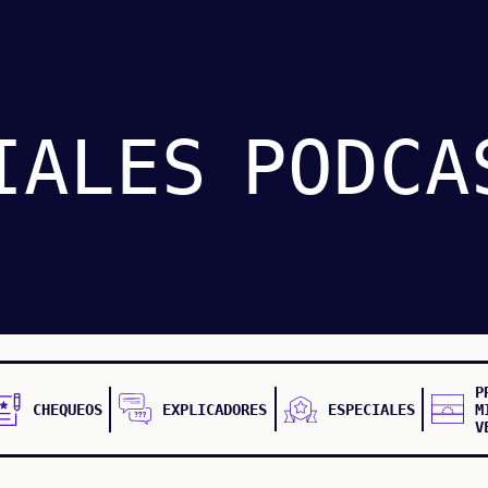
IALES
PODCA
P
CHEQUEOS
EXPLICADORES
ESPECIALES
M
V