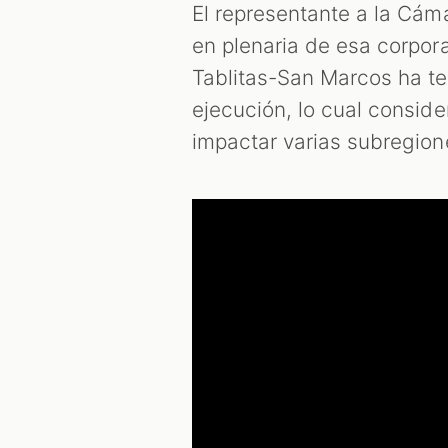
El representante a la Cám
en plenaria de esa corpor
Tablitas-San Marcos ha te
ejecución, lo cual consid
impactar varias subregio