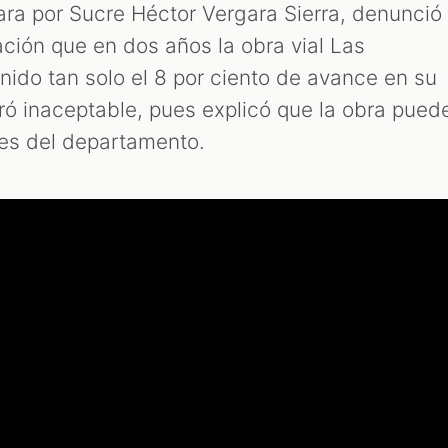
ara por Sucre Héctor Vergara Sierra, denunció
ación que en dos años la obra vial Las
nido tan solo el 8 por ciento de avance en su
eró inaceptable, pues explicó que la obra pued
nes del departamento.