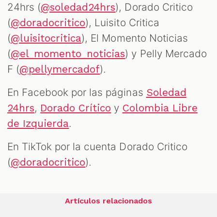
24hrs (
), Dorado Critico
@soledad24hrs
(
), Luisito Critica
@doradocritico
(
), El Momento Noticias
@luisitocritica
(
) y Pelly Mercado
@el_momento_noticias
F (
).
@pellymercadof
En Facebook por las páginas
Soledad
,
y
24hrs
Dorado Crítico
Colombia Libre
.
de Izquierda
En TikTok por la cuenta Dorado Critico
(
).
@doradocritico
Artículos relacionados