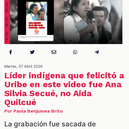
OS
Martes, 07 Abril 2026
Líder indígena que felicitó a
Uribe en este video fue Ana
Silvia Secué, no Aida
ES
Quilcué
Por Paola Benjumea Brito
La grabación fue sacada de