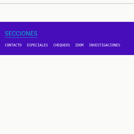
SECCIONES
CONTACTO
ESPECIALES
CHEQUEOS
ZOOM
INVESTIGACIONES
COLOMBIACHECK
SOBRE NOSOTROS
POLÍTICA DE DATOS
PREGUNTAS FRECUENTES
METODOLOGÍA
TÉRMINOS Y CONDICIONES
Un proyecto de
CONTÁCTANOS
METODOLOGÍA