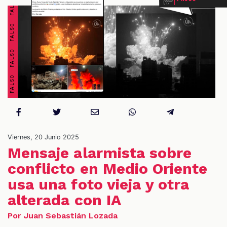
OS
Viernes, 20 Junio 2025
Mensaje alarmista sobre
conflicto en Medio Oriente
usa una foto vieja y otra
alterada con IA
Por Juan Sebastián Lozada