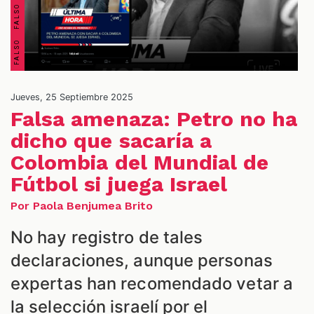
Jueves, 25 Septiembre 2025
Falsa amenaza: Petro no ha
dicho que sacaría a
Colombia del Mundial de
ES
Fútbol si juega Israel
Por Paola Benjumea Brito
No hay registro de tales
declaraciones, aunque personas
expertas han recomendado vetar a
la selección israelí por el