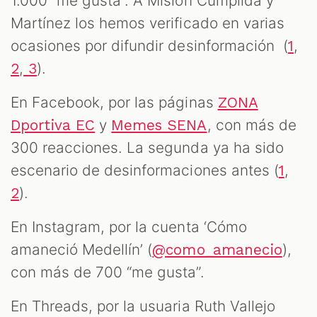
1.000 “me gusta”. A Misión Cumplida y
Martínez los hemos verificado en varias
ocasiones por difundir desinformación (
,
1
,
).
2
3
En Facebook, por las páginas
ZONA
y
, con más de
Dportiva EC
Memes SENA
300 reacciones. La segunda ya ha sido
escenario de desinformaciones antes (
,
1
).
2
En Instagram, por la cuenta ‘Cómo
amaneció Medellín’ (
),
@como_amanecio
con más de 700 “me gusta”.
En Threads, por la usuaria Ruth Vallejo