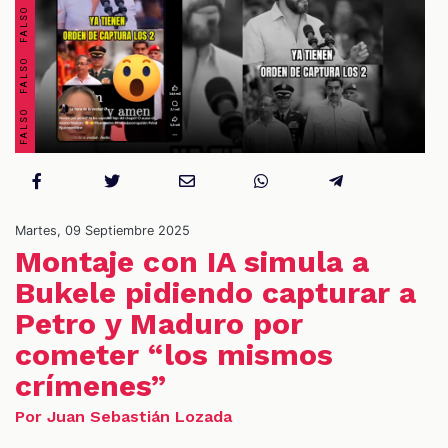
OS
Martes, 09 Septiembre 2025
Montaje con IA simula a
Bukele pidiendo capturar a
Petro y Maduro por
ES
cometer “los mismos
crímenes”
Por Juan Sebastián Lozada