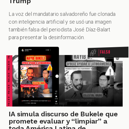
Trump
La voz del mandatario salvadoreño fue clonada
con inteligencia artificial y se usó una imagen
ALES
FALSO FALSO FALSO FALSO FALSO FALSO FALSO
también falsa del periodista José Díaz-Balart
para presentar la desinformación.
Falso
CAST
IA simula discurso de Bukele que
promete evaluar y “limpiar” a
toda América Latina de