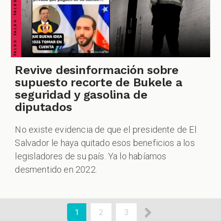
Revive desinformación sobre
supuesto recorte de Bukele a
seguridad y gasolina de
diputados
No existe evidencia de que el presidente de El
Salvador le haya quitado esos beneficios a los
legisladores de su país. Ya lo habíamos
desmentido en 2022.
aginación
Siguiente
Página
1
Page
2
Page
3