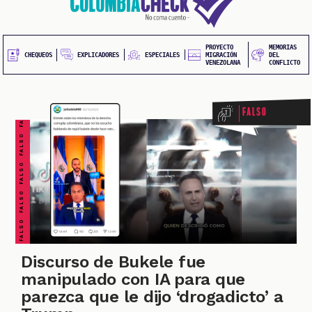
20
contenido
principal
UEOS
PROYECTO
MEMORIAS
FALSO FALSO FALSO FALSO FALSO FALSO FALSO
EXPLICADORES
CHEQUEOS
ESPECIALES
MIGRACIÓN
DEL
VENEZOLANA
CONFLICTO
Falso
ONES
Discurso de Bukele fue
manipulado con IA para que
parezca que le dijo ‘drogadicto’ a