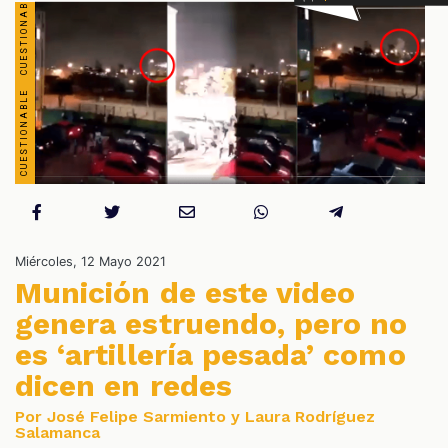
S
Miércoles, 12 Mayo 2021
Munición de este video
genera estruendo, pero no
es ‘artillería pesada’ como
dicen en redes
Por José Felipe Sarmiento y Laura Rodríguez
Salamanca