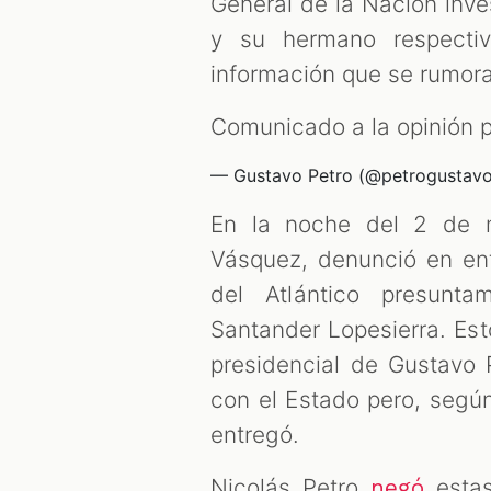
General de la Nación inve
y su hermano respectiv
información que se rumora 
Comunicado a la opinión 
— Gustavo Petro (@petrogustav
En la noche del 2 de m
Vásquez, denunció en en
del Atlántico presunta
Santander Lopesierra. Es
presidencial de Gustavo 
con el Estado pero, segú
entregó.
Nicolás Petro
estas
negó