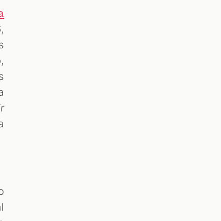
a
,
s
,
s
a
r
a
o
l