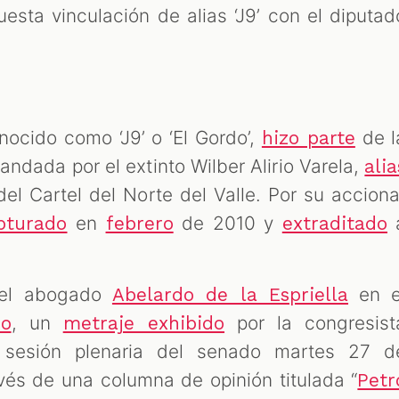
uesta vinculación de alias ‘J9’ con el diputad
nocido como ‘J9’ o ‘El Gordo’,
de l
hizo parte
ndada por el extinto Wilber Alirio Varela,
alia
del Cartel del Norte del Valle. Por su acciona
en
de 2010 y
pturado
febrero
extraditado
r el abogado
en e
Abelardo de la Espriella
, un
por la congresist
eo
metraje exhibido
sesión plenaria del senado martes 27 d
vés de una columna de opinión titulada “
Petr