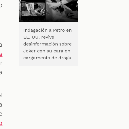
o
Indagación a Petro en
EE. UU. revive
a
desinformación sobre
Joker con su cara en
s
cargamento de droga
r
a
l
a
e
o