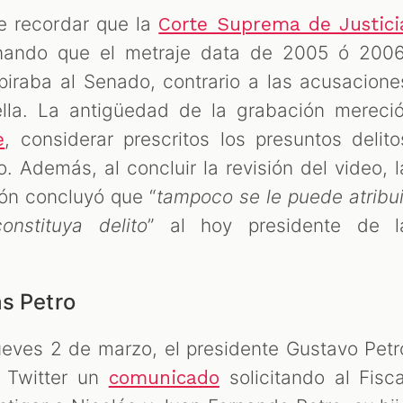
be recordar que la
Corte Suprema de Justici
inando que el metraje data de 2005 ó 2006
iraba al Senado, contrario a las acusacione
lla. La antigüedad de la grabación mereció
, considerar prescritos los presuntos delito
e
. Además, al concluir la revisión del video, l
ión concluyó que “
tampoco se le puede atribui
nstituya delito
” al hoy presidente de l
ás Petro
ueves 2 de marzo, el presidente Gustavo Petr
 Twitter un
solicitando al Fisca
comunicado