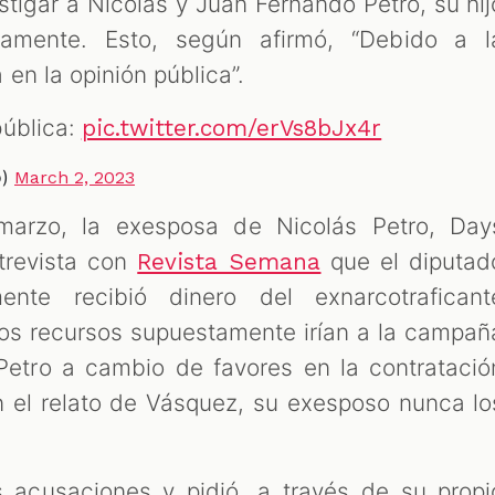
stigar a Nicolás y Juan Fernando Petro, su hij
amente. Esto, según afirmó, “Debido a l
en la opinión pública”.
pública:
pic.twitter.com/erVs8bJx4r
o)
March 2, 2023
arzo, la exesposa de Nicolás Petro, Day
trevista con
que el diputad
Revista Semana
mente recibió dinero del exnarcotraficant
tos recursos supuestamente irían a la campañ
Petro a cambio de favores en la contratació
n el relato de Vásquez, su exesposo nunca lo
 acusaciones y pidió, a través de su propi