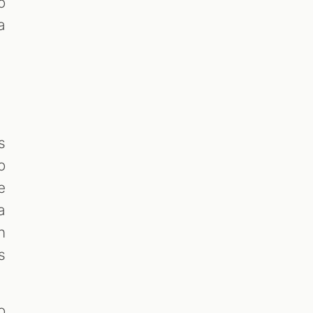
o
a
s
o
e
a
n
s
o