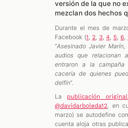
versión de la que no ex
mezclan dos hechos qu
Durante el mes de marz
Facebook (
,
,
,
,
,
,
1
2
3
4
5
6
“
Asesinado Javier Marín, 
audios que relacionan 
entraron a la campaña 
cacería de quienes pued
delfín
”.
La
publicación original
, en c
@davidarboleda12
marzo) se autodefine com
cuenta aloja otras public