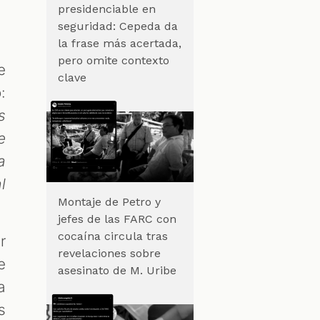
presidenciable en
seguridad: Cepeda da
la frase más acertada,
pero omite contexto
e
clave
:
s
e
a
l
Montaje de Petro y
jefes de las FARC con
cocaína circula tras
r
revelaciones sobre
e
asesinato de M. Uribe
a
s