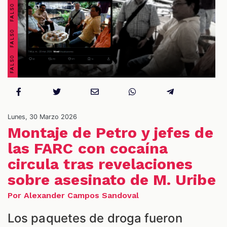
OS
Lunes, 30 Marzo 2026
Montaje de Petro y jefes de
las FARC con cocaína
circula tras revelaciones
ES
sobre asesinato de M. Uribe
Por Alexander Campos Sandoval
Los paquetes de droga fueron