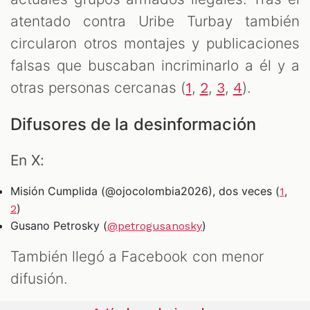
atentado contra Uribe Turbay también
circularon otros montajes y publicaciones
falsas que buscaban incriminarlo a él y a
otras personas cercanas (
,
,
,
).
1
2
3
4
Difusores de la desinformación
En X:
Misión Cumplida (@ojocolombia2026), dos veces (
,
1
)
2
Gusano Petrosky (
)
@petrogusanosky
También llegó a Facebook con menor
difusión.