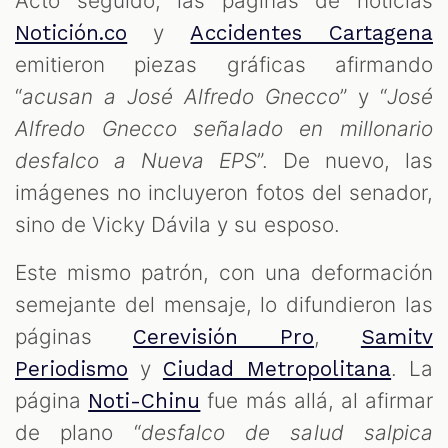
Acto seguido, las páginas de noticias
y
Notición.co
Accidentes Cartagena
emitieron piezas gráficas afirmando
“
acusan a José Alfredo Gnecco
” y “
José
Alfredo Gnecco señalado en millonario
desfalco a Nueva EPS
”. De nuevo, las
imágenes no incluyeron fotos del senador,
sino de Vicky Dávila y su esposo.
Este mismo patrón, con una deformación
semejante del mensaje, lo difundieron las
páginas
,
Cerevisión Pro
Samitv
y
. La
Periodismo
Ciudad Metropolitana
página
fue más allá, al afirmar
Noti-Chinu
de plano “
desfalco de salud salpica