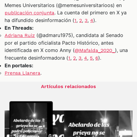
Memes Universitarios (@memesuniversitarioos) en
. La cuenta del primero en X ya
publicación conjunta
ha difundido desinformación (
,
,
,
).
1
2
3
4
En Threads:
(@admaru1975), candidata al Senado
Adriana Ruiz
por el partido oficialista Pacto Histórico, antes
identificada en X como Anny (
), una
@Mafalda_2020_
frecuente desinformadora (
,
,
,
,
,
).
1
2
3
4
5
6
En portales:
.
Prensa Llanera
Artículos relacionados