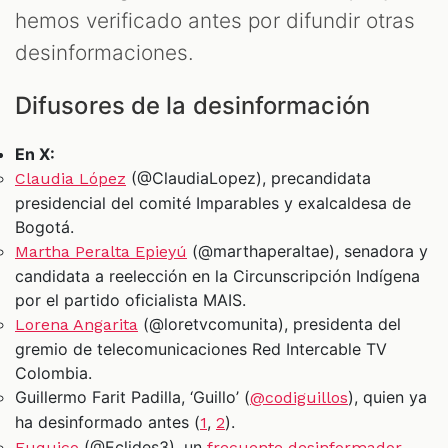
hemos verificado antes por difundir otras
desinformaciones.
Difusores de la desinformación
En X:
(@ClaudiaLopez), precandidata
Claudia López
presidencial del comité Imparables y exalcaldesa de
Bogotá.
(@marthaperaltae), senadora y
Martha Peralta Epieyú
candidata a reelección en la Circunscripción Indígena
por el partido oficialista MAIS.
(@loretvcomunita), presidenta del
Lorena Angarita
gremio de telecomunicaciones Red Intercable TV
Colombia.
Guillermo Farit Padilla, ‘Guillo’ (
), quien ya
@codiguillos
ha desinformado antes (
,
).
1
2
(@Eclides3), un
Euquico
frecuente desinformador