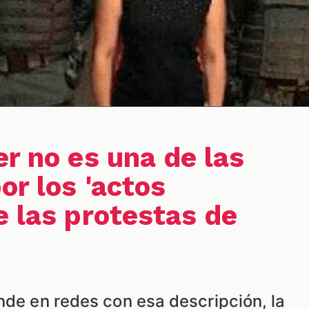
er no es una de las
or los 'actos
e las protestas de
nde en redes con esa descripción, la