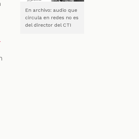
n
En archivo: audio que
circula en redes no es
del director del CTI
e
n
e