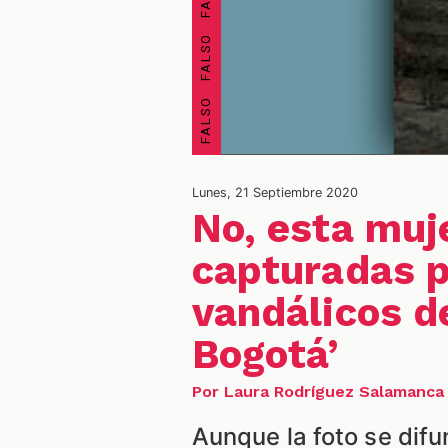
Lunes, 21 Septiembre 2020
No, esta muj
capturadas p
vandálicos d
Bogotá’
Por Laura Rodríguez Salamanca
Aunque la foto se difu