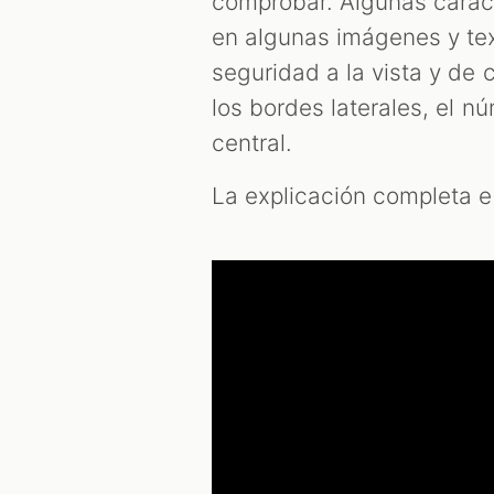
comprobar. Algunas caracte
en algunas imágenes y tex
seguridad a la vista y de 
los bordes laterales, el nú
central.
La explicación completa e