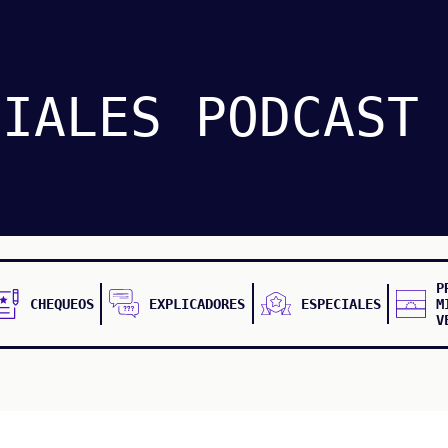
CIALES
PODCAST
P
CHEQUEOS
EXPLICADORES
ESPECIALES
M
V