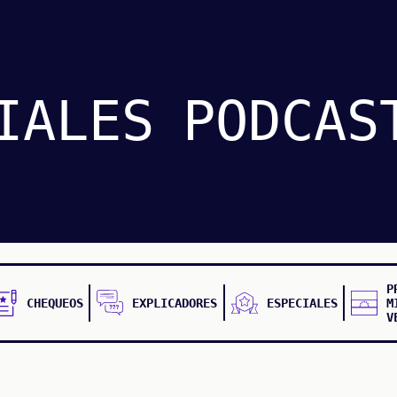
IALES
PODCAS
P
CHEQUEOS
EXPLICADORES
ESPECIALES
M
V