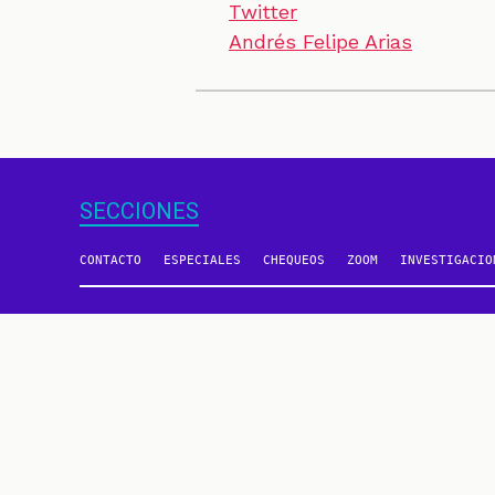
Twitter
Andrés Felipe Arias
SECCIONES
CONTACTO
ESPECIALES
CHEQUEOS
ZOOM
INVESTIGACIO
Un proyecto de