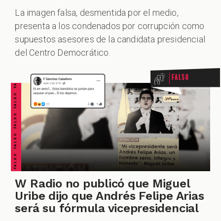
La imagen falsa, desmentida por el medio,
ALES
presenta a los condenados por corrupción como
FALSO FALSO FALSO FALSO FALSO FALSO FALSO
supuestos asesores de la candidata presidencial
del Centro Democrático.
Falso
CAST
W Radio no publicó que Miguel
Uribe dijo que Andrés Felipe Arias
será su fórmula vicepresidencial