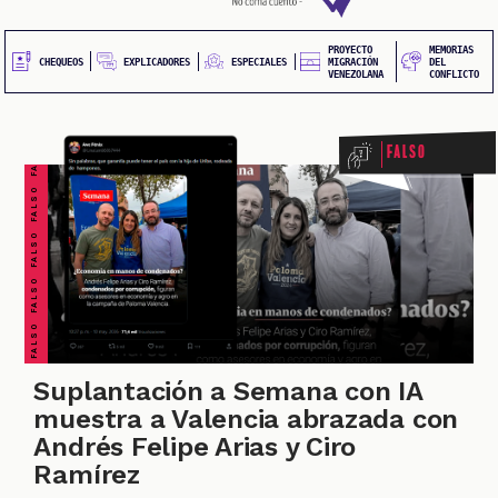
20
principal
UEOS
PROYECTO
MEMORIAS
FALSO FALSO FALSO FALSO FALSO FALSO FALSO
EXPLICADORES
CHEQUEOS
ESPECIALES
MIGRACIÓN
DEL
VENEZOLANA
CONFLICTO
Falso
ONES
Suplantación a Semana con IA
muestra a Valencia abrazada con
Andrés Felipe Arias y Ciro
Ramírez