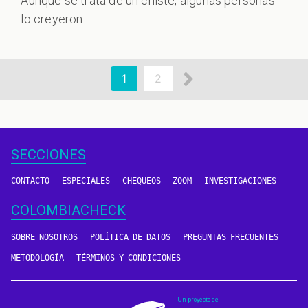
Aunque se trata de un chiste, algunas personas
lo creyeron.
aginación
Siguiente
Página
1
Page
2
actual
página
SECCIONES
CONTACTO
ESPECIALES
CHEQUEOS
ZOOM
INVESTIGACIONES
COLOMBIACHECK
SOBRE NOSOTROS
POLÍTICA DE DATOS
PREGUNTAS FRECUENTES
METODOLOGÍA
TÉRMINOS Y CONDICIONES
Un proyecto de