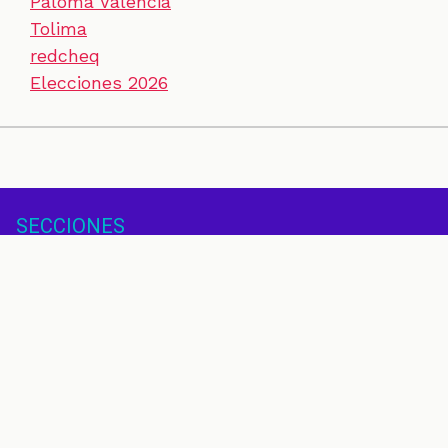
Paloma Valencia
Tolima
redcheq
Elecciones 2026
SECCIONES
CONTACTO
ESPECIALES
CHEQUEOS
ZOOM
INVESTIGACIONES
COLOMBIACHECK
SOBRE NOSOTROS
POLÍTICA DE DATOS
PREGUNTAS FRECUENTES
METODOLOGÍA
TÉRMINOS Y CONDICIONES
Un proyecto de