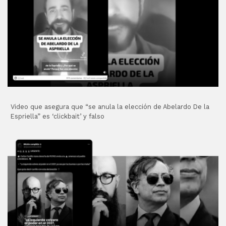
Video que asegura que “se anula la elección de Abelardo De la
Espriella” es ‘clickbait’ y falso