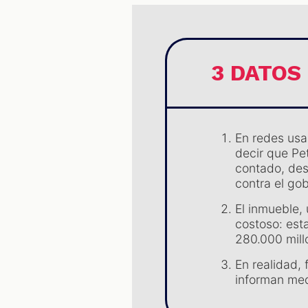
3 DATOS
En redes usa
decir que Pe
contado, des
contra el gob
El inmueble,
costoso: est
280.000 mill
En realidad,
informan med